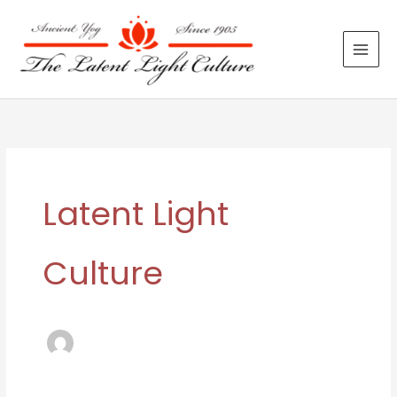
Skip
to
content
Latent Light
Culture